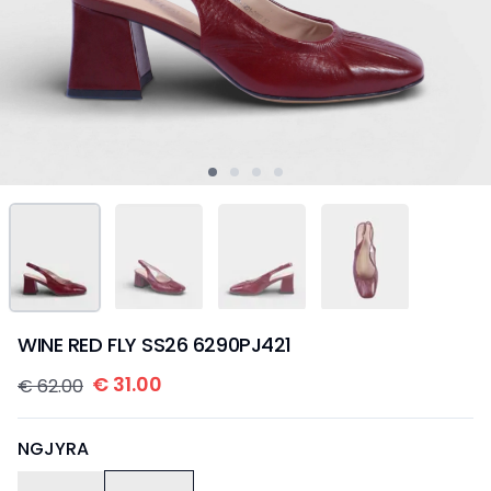
WINE RED FLY SS26 6290PJ421
€
31.00
€
62.00
NGJYRA