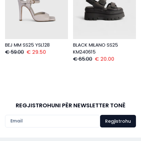
BEJ MM SS25 YSL128
BLACK MILANO SS25
€
59.00
€
29.50
KM240615
€
65.00
€
20.00
REGJISTROHUNI PËR NEWSLETTER TONË
Regjistrohu