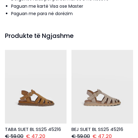
Paguan me kartë Visa ose Master
Paguan me para në dorëzim
Produkte të Ngjashme
TABA SUET BL SS25 45216
BEJ SUET BL SS25 45216
€
59.00
€
47.20
€
59.00
€
47.20