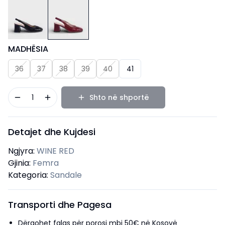
MADHËSIA
36
37
38
39
40
41
1
Shto në shportë
Detajet dhe Kujdesi
Ngjyra:
WINE RED
Gjinia:
Femra
Kategoria:
Sandale
Transporti dhe Pagesa
Dërgohet falas për porosi mbi 50€ në Kosovë