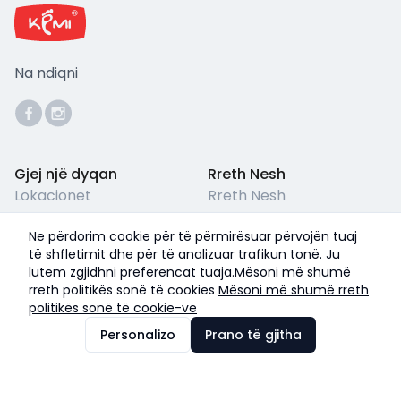
Na ndiqni
Gjej një dyqan
Rreth Nesh
Lokacionet
Rreth Nesh
Përkujdesja për Klientët
Kushtet ligjore
Ne përdorim cookie për të përmirësuar përvojën tuaj
Pyetjet e Shpeshta
Termet & Kushtet
të shfletimit dhe për të analizuar trafikun tonë. Ju
lutem zgjidhni preferencat tuaja.Mësoni më shumë
Politika e Privatësisë
rreth politikës sonë të cookies
Mësoni më shumë rreth
politikës sonë të cookie-ve
©
2026
Kemi Shoes
Personalizo
Prano të gjitha
Me ❤️ nga
IZZI
Pranojmë pagesa me: