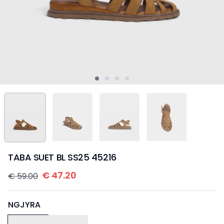
TABA SUET BL SS25 45216
€
47.20
€
59.00
NGJYRA