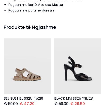
Paguan me kartë Visa ose Master
Paguan me para në dorëzim
Produkte të Ngjashme
BEJ SUET BL SS25 45216
BLACK MM SS25 YSL128
€
59.00
€
47.20
€
59.00
€
29.50