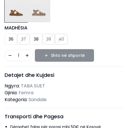
MADHËSIA
36
37
38
39
40
1
Shto në shportë
Detajet dhe Kujdesi
Ngjyra:
TABA SUET
Gjinia:
Femra
Kategoria:
Sandale
Transporti dhe Pagesa
Dërgohet falas për porosi mbi 50€ në Kosovë