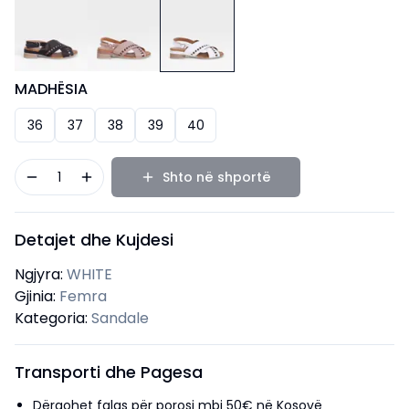
MADHËSIA
36
37
38
39
40
1
Shto në shportë
Detajet dhe Kujdesi
Ngjyra:
WHITE
Gjinia:
Femra
Kategoria:
Sandale
Transporti dhe Pagesa
Dërgohet falas për porosi mbi 50€ në Kosovë