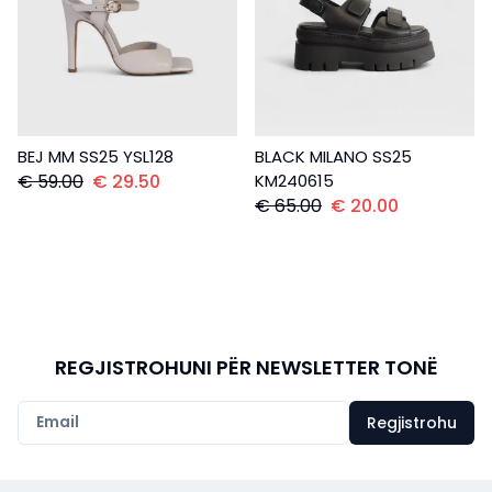
BEJ MM SS25 YSL128
BLACK MILANO SS25
€
59.00
€
29.50
KM240615
€
65.00
€
20.00
REGJISTROHUNI PËR NEWSLETTER TONË
Regjistrohu