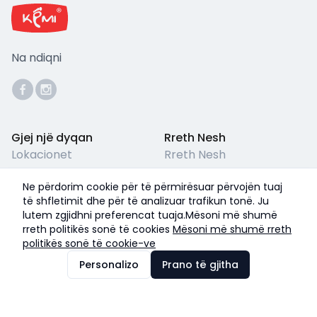
Na ndiqni
Gjej një dyqan
Rreth Nesh
Lokacionet
Rreth Nesh
Përkujdesja për Klientët
Kushtet ligjore
Ne përdorim cookie për të përmirësuar përvojën tuaj
Pyetjet e Shpeshta
Termet & Kushtet
të shfletimit dhe për të analizuar trafikun tonë. Ju
lutem zgjidhni preferencat tuaja.Mësoni më shumë
Politika e Privatësisë
rreth politikës sonë të cookies
Mësoni më shumë rreth
politikës sonë të cookie-ve
©
2026
Kemi Shoes
Personalizo
Prano të gjitha
Me ❤️ nga
IZZI
Pranojmë pagesa me: