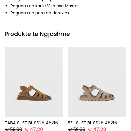
Paguan me kartë Visa ose Master
Paguan me para në dorëzim
Produkte të Ngjashme
TABA SUET BL SS25 45216
BEJ SUET BL SS25 45216
€
59.00
€
47.20
€
59.00
€
47.20