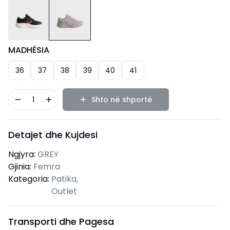
MADHËSIA
36
37
38
39
40
41
1
Shto në shportë
Detajet dhe Kujdesi
Ngjyra:
GREY
Gjinia:
Femra
Kategoria:
Patika
,
Outlet
Transporti dhe Pagesa