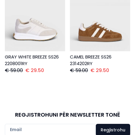
GRAY WHITE BREEZE SS26
CAMEL BREEZE SS26
2208001RY
2314202RY
€
59.00
€
29.50
€
59.00
€
29.50
REGJISTROHUNI PËR NEWSLETTER TONË
Regjistrohu