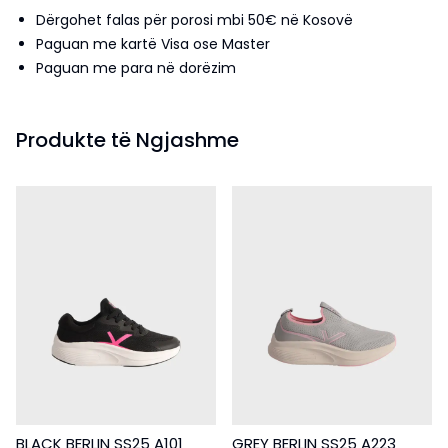
Dërgohet falas për porosi mbi 50€ në Kosovë
Paguan me kartë Visa ose Master
Paguan me para në dorëzim
Produkte të Ngjashme
BLACK BERLIN SS25 A101
GREY BERLIN SS25 A223