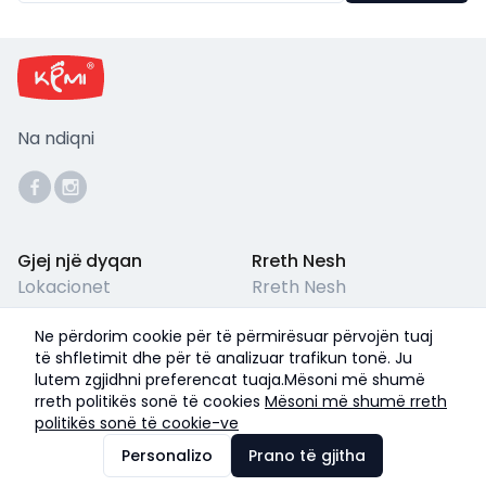
Na ndiqni
Gjej një dyqan
Rreth Nesh
Lokacionet
Rreth Nesh
Përkujdesja për Klientët
Kushtet ligjore
Ne përdorim cookie për të përmirësuar përvojën tuaj
Pyetjet e Shpeshta
Termet & Kushtet
të shfletimit dhe për të analizuar trafikun tonë. Ju
lutem zgjidhni preferencat tuaja.Mësoni më shumë
Politika e Privatësisë
rreth politikës sonë të cookies
Mësoni më shumë rreth
politikës sonë të cookie-ve
©
2026
Kemi Shoes
Personalizo
Prano të gjitha
Me ❤️ nga
IZZI