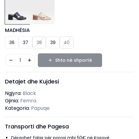
MADHËSIA
36
37
38
39
40
1
Shto në shportë
Detajet dhe Kujdesi
Ngjyra:
Black
Gjinia:
Femra
Kategoria:
Papuqe
Transporti dhe Pagesa
Dërgohet falas për porosi mbi 50€ në Kosovë