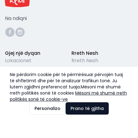
Na ndiqni
Gjej një dyqan
Rreth Nesh
Lokacionet
Rreth Nesh
Përkujdesja për Klientët
Kushtet ligjore
Ne përdorim cookie për të përmirësuar përvojën tuaj
Pyetjet e Shpeshta
Termet & Kushtet
të shfletimit dhe për të analizuar trafikun tonë. Ju
lutem zgjidhni preferencat tuaja.Mësoni më shumë
Politika e Privatësisë
rreth politikës sonë të cookies
Mësoni më shumë rreth
politikës sonë të cookie-ve
©
2026
Kemi Shoes
Personalizo
Prano të gjitha
Me ❤️ nga
IZZI
Pranojmë pagesa me: