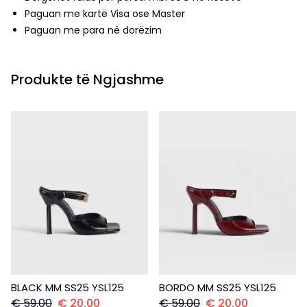
Paguan me kartë Visa ose Master
Paguan me para në dorëzim
Produkte të Ngjashme
BLACK MM SS25 YSL125
BORDO MM SS25 YSL125
€
59.00
€
20.00
€
59.00
€
20.00