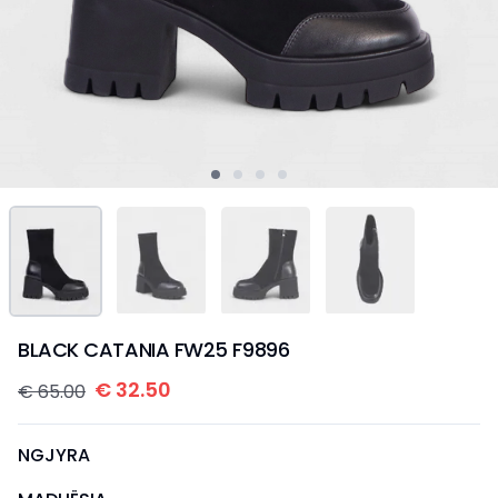
BLACK CATANIA FW25 F9896
€
32.50
€
65.00
NGJYRA