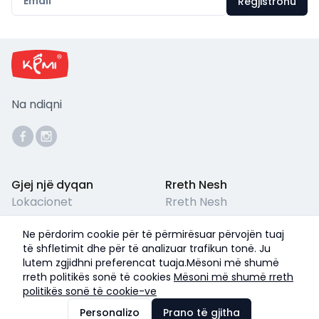
Regjistrohu
Na ndiqni
Gjej një dyqan
Rreth Nesh
Lokacionet
Rreth Nesh
Përkujdesja për Klientët
Kushtet ligjore
Ne përdorim cookie për të përmirësuar përvojën tuaj
Pyetjet e Shpeshta
Termet & Kushtet
të shfletimit dhe për të analizuar trafikun tonë. Ju
lutem zgjidhni preferencat tuaja.Mësoni më shumë
Politika e Privatësisë
rreth politikës sonë të cookies
Mësoni më shumë rreth
politikës sonë të cookie-ve
©
2026
Kemi Shoes
Personalizo
Prano të gjitha