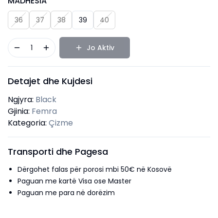
MADHËSIA
36
37
38
39
40
1
Jo Aktiv
Detajet dhe Kujdesi
Ngjyra:
Black
Gjinia:
Femra
Kategoria:
Çizme
Transporti dhe Pagesa
Dërgohet falas për porosi mbi 50€ në Kosovë
Paguan me kartë Visa ose Master
Paguan me para në dorëzim