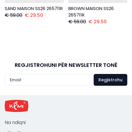
SAND MAISON SS26 265711R
BROWN MAISON SS26
€
59.00
€
29.50
265711R
€
59.00
€
29.50
REGJISTROHUNI PËR NEWSLETTER TONË
Regjistrohu
Na ndiqni