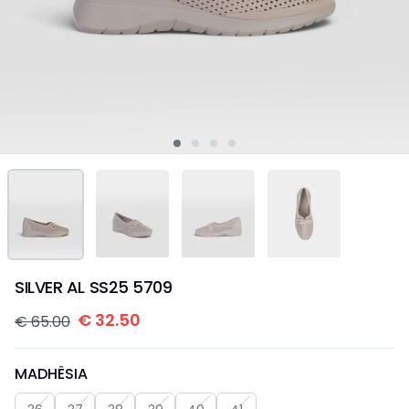
SILVER AL SS25 5709
€
32.50
€
65.00
MADHËSIA