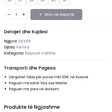
36
37
38
39
40
41
1
Shto në shportë
Detajet dhe Kujdesi
Ngjyra:
SILVER
Gjinia:
Femra
Kategoria:
Këpucë rrafshe
Transporti dhe Pagesa
Dërgohet falas për porosi mbi 50€ në Kosovë
Paguan me kartë Visa ose Master
Paguan me para në dorëzim
Produkte të Ngjashme