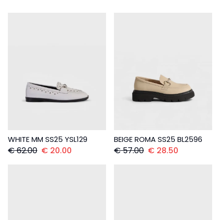
WHITE MM SS25 YSL129
BEIGE ROMA SS25 BL2596
€
62.00
€
20.00
€
57.00
€
28.50